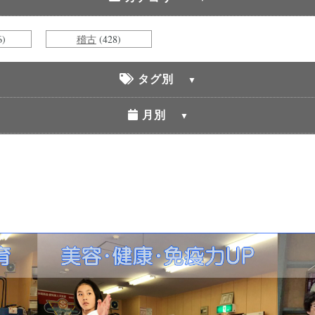
6)
稽古
(428)
タグ別
月別