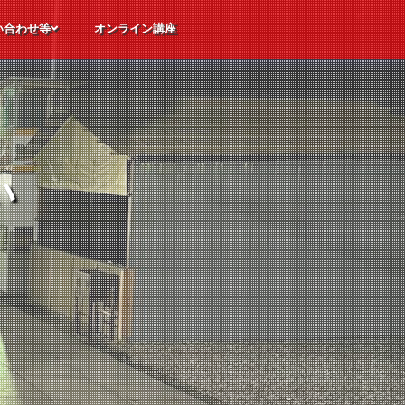
い合わせ等
オンライン講座
ただくご質問
体験申込
込
せ
い
い