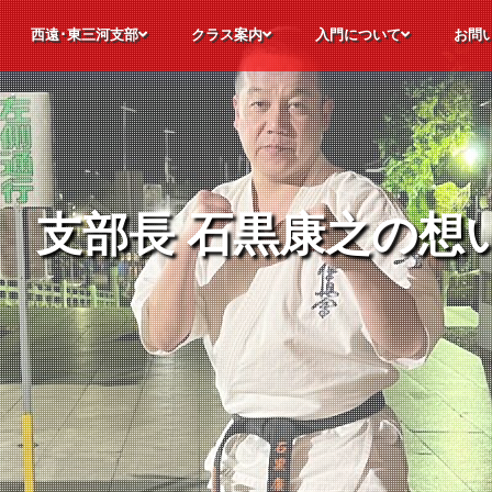
西遠･東三河支部
クラス案内
入門について
お問
極真空手について
静岡県西遠･愛知県東三河支部の各道場
支部長メッセージ
道場理念
指導員紹介
道場生の声
昇段レポート
極真会館 静岡西遠・愛知東三河支部
幼年・少年・少女部
合同部
師範稽古部
パーソナル稽古
オンライン稽古
特別競技クラス
フリートレーニングクラス
道場カレンダー
見学・体験入門
入門までの流れ
諸費用について
入門後のステップ
よくい
見学・
入門申
お問合
支部長 石黒康之の想
支部長 石黒康之の想