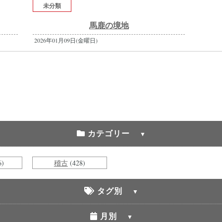
未分類
馬鹿の境地
2026年01月09日(金曜日)
カテゴリー
6)
稽古
(428)
タグ別
月別