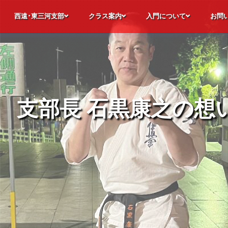
西遠･東三河支部
クラス案内
入門について
お問
極真空手について
静岡県西遠･愛知県東三河支部の各道場
支部長メッセージ
道場理念
指導員紹介
道場生の声
昇段レポート
極真会館 静岡西遠・愛知東三河支部
幼年・少年・少女部
合同部
師範稽古部
パーソナル稽古
オンライン稽古
特別競技クラス
フリートレーニングクラス
道場カレンダー
見学・体験入門
入門までの流れ
諸費用について
入門後のステップ
よくい
見学・
入門申
お問合
支部長 石黒康之の想
支部長 石黒康之の想