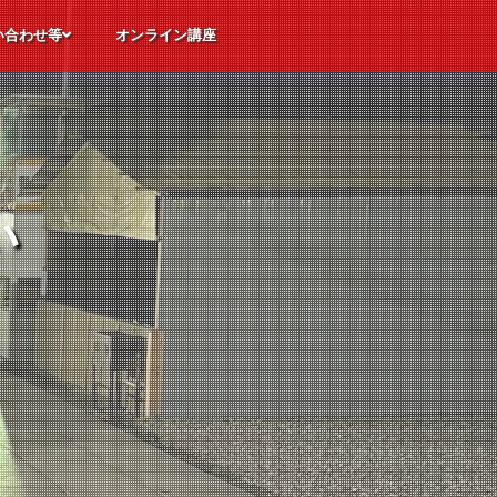
い合わせ等
オンライン講座
ただくご質問
体験申込
込
せ
い
い