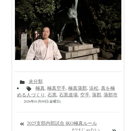
未分類
極真
,
極真空手
,
極真蒲郡
,
浜松
,
真を極
める人づくり
,
石黒
,
石黒道場
,
空手
,
蒲郡
,
蒲郡市
2026年01月09日(金曜日)
2025支部内部試合 IKO極真ルール
だけじゃない、、