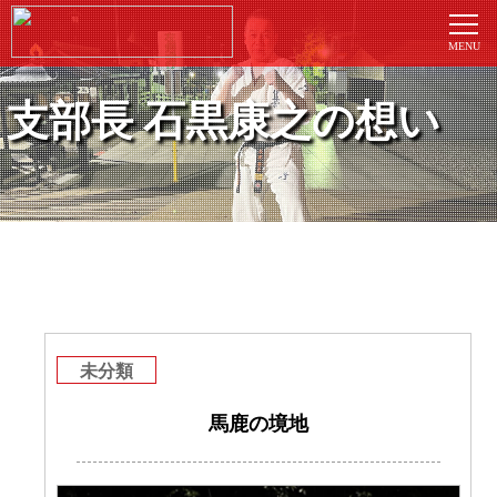
支部長 石黒康之の想い
未分類
馬鹿の境地