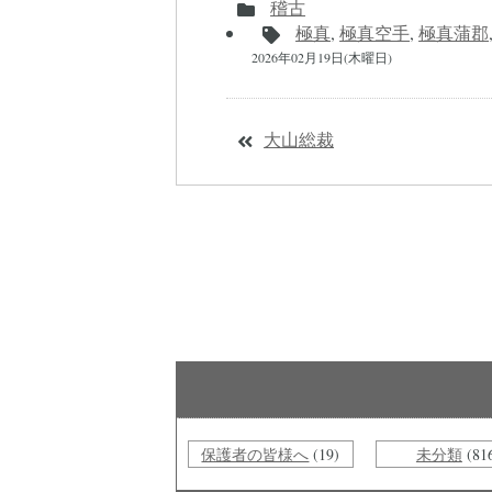
稽古
極真
,
極真空手
,
極真蒲郡
2026年02月19日(木曜日)
大山総裁
保護者の皆様へ
(19)
未分類
(81