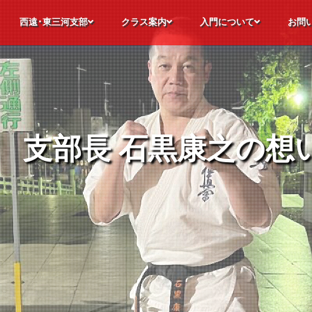
西遠･東三河支部
クラス案内
入門について
お問
極真空手について
静岡県西遠･愛知県東三河支部の各道場
支部長メッセージ
道場理念
指導員紹介
道場生の声
昇段レポート
極真会館 静岡西遠・愛知東三河支部
幼年・少年・少女部
合同部
師範稽古部
パーソナル稽古
オンライン稽古
特別競技クラス
フリートレーニングクラス
道場カレンダー
見学・体験入門
入門までの流れ
諸費用について
入門後のステップ
よくい
見学・
入門申
お問合
支部長 石黒康之の想
支部長 石黒康之の想