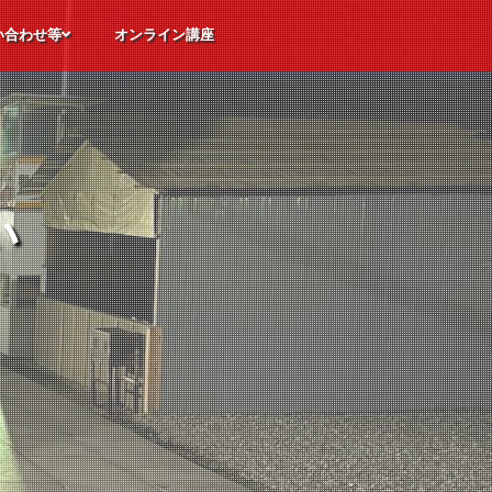
い合わせ等
オンライン講座
ただくご質問
体験申込
込
せ
い
い