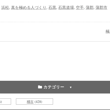
,
浜松
,
真を極める人づくり
,
石黒
,
石黒道場
,
空手
,
蒲郡
,
蒲郡市
極
カテゴリー
6)
稽古
(428)