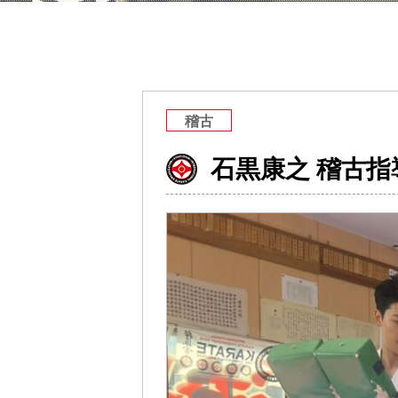
稽古
石黒康之 稽古指