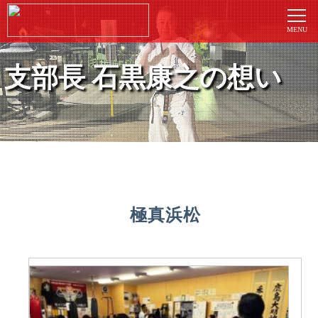
支部長 石黒康之の想い
極真浜松