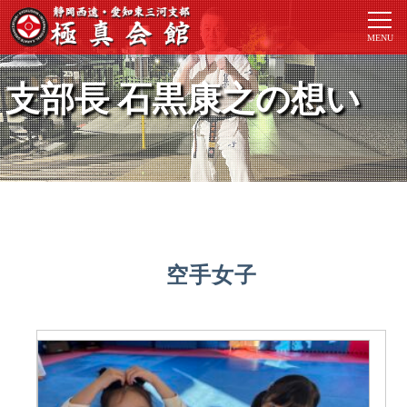
支部長 石黒康之の想い
空手女子