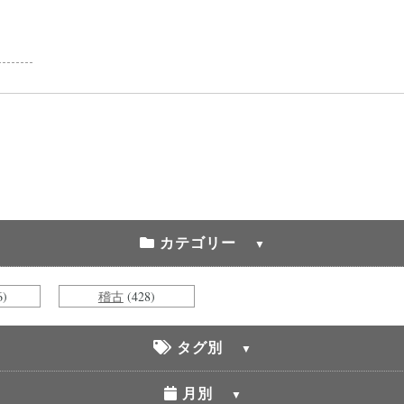
カテゴリー
6)
稽古
(428)
タグ別
月別