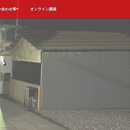
い合わせ等
オンライン講座
ただくご質問
体験申込
込
せ
い
い