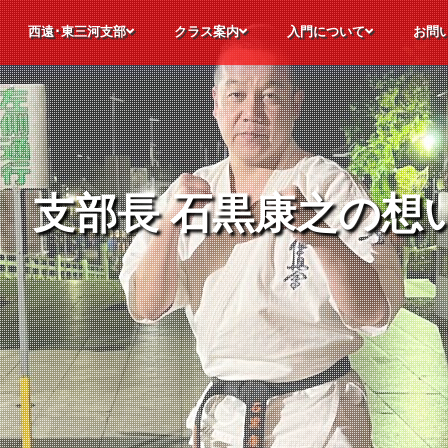
西遠･東三河支部
クラス案内
入門について
お問
極真空手について
静岡県西遠･愛知県東三河支部の各道場
支部長メッセージ
道場理念
指導員紹介
道場生の声
昇段レポート
極真会館 静岡西遠・愛知東三河支部
幼年・少年・少女部
合同部
師範稽古部
パーソナル稽古
オンライン稽古
特別競技クラス
フリートレーニングクラス
道場カレンダー
見学・体験入門
入門までの流れ
諸費用について
入門後のステップ
よくい
見学・
入門申
お問合
支部長 石黒康之の想
支部長 石黒康之の想