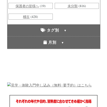
保護者の皆様へ
(19)
未分類
(816)
稽古
(428)
タグ別
月別