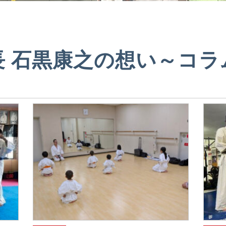
長 石黒康之の想い～
コラ