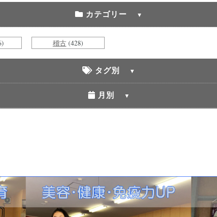
カテゴリー
6)
稽古
(428)
タグ別
月別