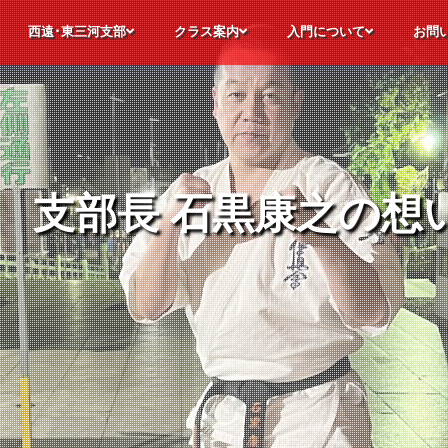
西遠･東三河支部
クラス案内
入門について
お問
極真空手について
静岡県西遠･愛知県東三河支部の各道場
支部長メッセージ
道場理念
指導員紹介
道場生の声
昇段レポート
極真会館 静岡西遠・愛知東三河支部
幼年・少年・少女部
合同部
師範稽古部
パーソナル稽古
オンライン稽古
特別競技クラス
フリートレーニングクラス
道場カレンダー
見学・体験入門
入門までの流れ
諸費用について
入門後のステップ
よくい
見学・
入門申
お問合
支部長 石黒康之の想
支部長 石黒康之の想