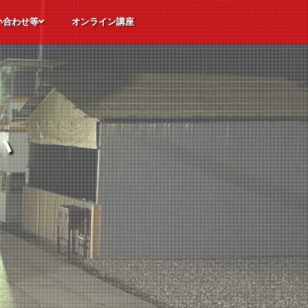
い合わせ等
オンライン講座
ただくご質問
体験申込
込
せ
い
い