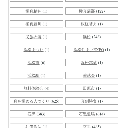
極真精神
(1)
極真蒲郡
(122)
極真豊川
(1)
模様替え
(1)
民族衣装
(1)
浜松
(248)
浜松まつり
(1)
浜松住まいEXPO
(1)
浜松市
(6)
浜松銘菓
(1)
浜松駅
(1)
演武会
(1)
無料体験会
(4)
田原市
(1)
真を極める人づくり
(625)
真剣勝負
(1)
石黒
(383)
石黒道場
(614)
礼儀作法
(1)
空手
(465)