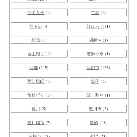
空手女子
(1)
竹島
(1)
筋トレ
(4)
紅ほっぺ
(1)
総裁
(1)
胡麻油
(1)
自主稽古
(1)
若獅子寮
(1)
蒲郡
(119)
蒲郡市
(126)
西伊場町
(1)
親子
(1)
角材折り
(1)
試し割り
(1)
豊川
(5)
豊川市
(3)
豊川稲荷
(2)
豊橋
(15)
豊橋市
(12)
道場
(23)