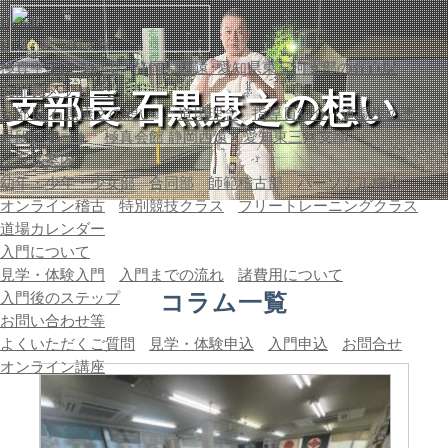
HOME
西遠･東三河支部
極真空手について
静岡県西遠･愛知県東三河支部の各道場
支部長メッセージ
支部長 石黒康之の想い
支部長 石黒康之の想い
道場理念
指導員紹介
道場生の声
昇段レポート
極真会館 静岡西遠・愛知東三河支部
クラス案内
幼年・少年・少女部
合同部
師範稽古部
パーソナル稽古
オンライン稽古
特別競技クラス
フリートレーニングクラス
道場カレンダー
入門について
見学・体験入門
入門までの流れ
諸費用について
コラム一覧
入門後のステップ
お問い合わせ等
よくいただくご質問
見学・体験申込
入門申込
お問合せ
オンライン講座