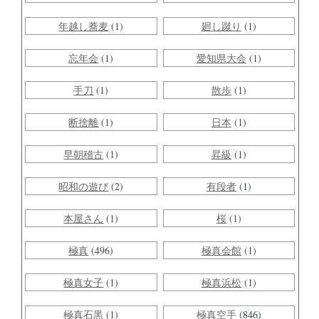
年越し蕎麦
(1)
廻し蹴り
(1)
忘年会
(1)
愛知県大会
(1)
手刀
(1)
散歩
(1)
断捨離
(1)
日本
(1)
早朝稽古
(1)
昇級
(1)
昭和の遊び
(2)
有段者
(1)
本屋さん
(1)
桜
(1)
極真
(496)
極真会館
(1)
極真女子
(1)
極真浜松
(1)
極真石黒
(1)
極真空手
(846)