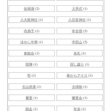
佐鳴湖
(2)
入学式
(1)
八大龍神社
(1)
八百富神社
(1)
内弟子
(1)
冬合宿
(3)
冷やし中華
(1)
半田山
(2)
参観会
(1)
名札
(1)
喧嘩
(1)
回し蹴り
(1)
型
(1)
夜からアイス
(1)
大山倍達
(1)
大掃除
(1)
審査
(1)
審査会
(1)
師走
(1)
年末
(1)